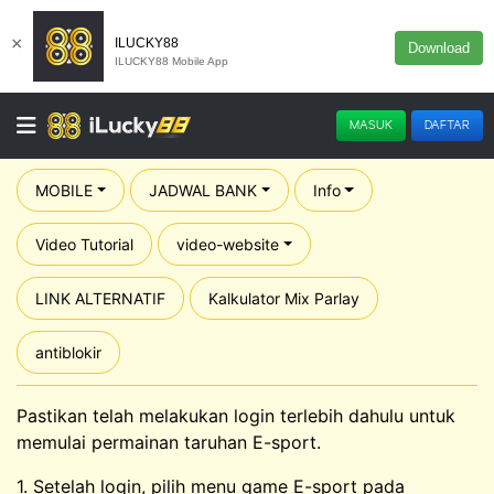
×
ILUCKY88
Download
ILUCKY88 Mobile App
MASUK
DAFTAR
MOBILE
JADWAL BANK
Info
Video Tutorial
video-website
LINK ALTERNATIF
Kalkulator Mix Parlay
antiblokir
Pastikan telah melakukan login terlebih dahulu untuk
memulai permainan taruhan E-sport.
1. Setelah login, pilih menu game E-sport pada