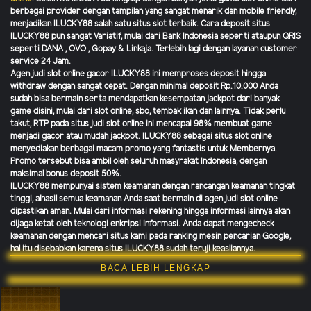
berbagai provider dengan tampilan yang sangat menarik dan mobile friendly,
menjadikan
ILUCKY88 salah satu situs slot terbaik. Cara deposit situs
ILUCKY88 pun sangat Variatif, mulai dari Bank Indonesia seperti ataupun QRIS
seperti DANA , OVO , Gopay & Linkaja. Terlebih lagi dengan layanan customer
service 24 Jam.
Agen judi slot online gacor ILUCKY88 ini memproses deposit hingga
withdraw dengan sangat cepat. Dengan minimal deposit Rp.10.000 Anda
sudah bisa bermain serta mendapatkan kesempatan jackpot dari banyak
game disini, mulai dari slot online, sbo, tembak ikan dan lainnya. Tidak perlu
takut, RTP pada situs judi slot online ini mencapai 98% membuat game
menjadi gacor atau mudah jackpot. ILUCKY88 sebagai situs slot online
menyediakan berbagai macam promo yang fantastis untuk Membernya.
Promo tersebut bisa ambil oleh seluruh masyrakat Indonesia, dengan
maksimal bonus deposit 50%.
ILUCKY88 mempunyai sistem keamanan dengan rancangan keamanan tingkat
tinggi, alhasil semua keamanan Anda saat bermain di agen judi slot online
dipastikan aman. Mulai dari informasi rekening hingga informasi lainnya akan
dijaga ketat oleh teknologi enkripsi informasi. Anda dapat mengecheck
keamanan dengan mencari situs kami pada ranking mesin pencarian Google,
hal itu disebabkan karena situs ILUCKY88 sudah teruji keasliannya.
BACA LEBIH LENGKAP