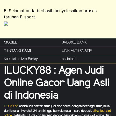
5. Selamat anda berhasil menyelesaikan proses
taruhan E-sport.
MOBILE
JADWAL BANK
TENTANG KAMI
LINK ALTERNATIF
Kalkulator Mix Parlay
antiblokir
ILUCKY88 : Agen Judi
Online Gacor Uang Asli
di Indonesia
ILUCKY88
adalah link daftar situs judi slot online dengan berbagai fitur, mulai
dari layanan live chat 24 jam hingga banyak macam cara deposit
situs judi slot
online
. Selain itu ILUCKY88 lengkap dengan banyak jenis game slot online dari